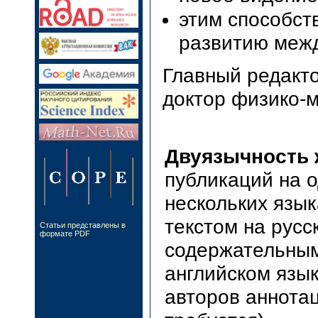
этим способст
развитию межд
Главный редакт
доктор физико-м
Двуязычность 
публикаций на 
нескольких язы
текстом на русс
Статьи представлены в
формате PDF
содержательным
английском язык
авторов аннотац