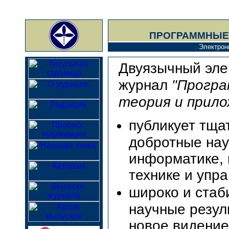
ПРОГРАММНЫЕ 
Электрон
Двуязычный эле
журнал
"Прогр
теория и прило
публикует тща
добротные нау
информатике,
технике и упр
широко и стаб
научные резул
новое видение