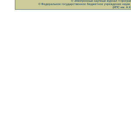
© Электронный научный журнал «Програм
© Федеральное государственное бюджетное учреждение науки 
(ИПС им. А.