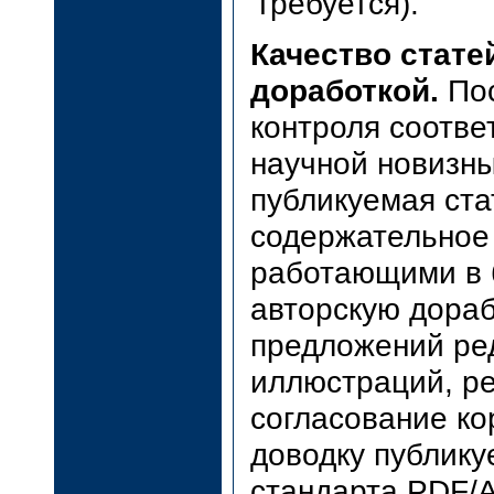
требуется).
Качество стате
доработкой.
Пос
контроля соотве
научной новизны
публикуемая ста
содержательное
работающими в 
авторскую дораб
предложений ред
иллюстраций, ре
согласование ко
доводку публик
стандарта PDF/A