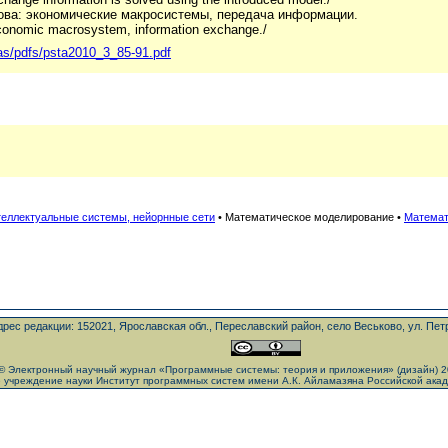
ва: экономические макросистемы, передача информации.
conomic macrosystem, information exchange./
as/pdfs/psta2010_3_85-91.pdf
теллектуальные системы, нейорнные сети
•
Математическое моделирование
•
Математ
дрес редакции: 152021, Ярославская обл., Переславский район, село Веськово, ул. Петра
© Электронный научный журнал «Программные системы: теория и приложения» (дизайн) 
учреждение науки Институт программных систем имени А.К. Айламазяна Российской акад