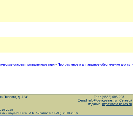
ические основы программирования
•
Программное и аппаратное обеспечение для су
 Первого, д. 4 "а"
Тел.: (4852) 695-228
E-mail:
info@psta.psiras.ru
Сетевой 
издания:
https://psta.psiras.ru
2010-2025
емии наук (ИПС им. А.К. Айламазяна РАН) 2010-2025