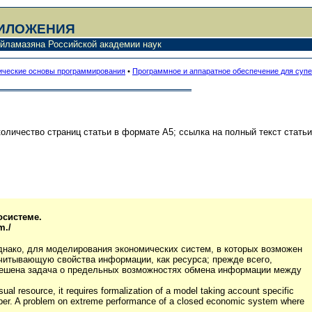
РИЛОЖЕНИЯ
йламазяна Российской академии наук
ческие основы программирования
•
Программное и аппаратное обеспечение для су
оличество страниц статьи в формате А5; ссылка на полный текст статьи
осистеме.
m./
нако, для моделирования экономических систем, в которых возможен
читывающую свойства информации, как ресурса; прежде всего,
, решена задача о предельных возможностях обмена информации между
sual resource, it requires formalization of a model taking account specific
paper. A problem on extreme performance of a closed economic system where