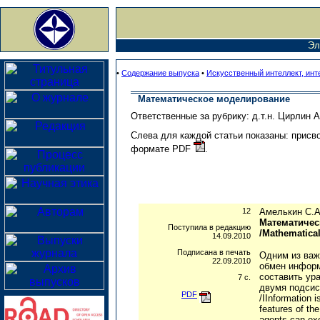
Эл
•
Содержание выпуска
•
Искусственный интеллект, ин
Математическое моделирование
Ответственные за рубрику: д.т.н. Цирлин А
Слева для каждой статьи показаны: присво
формате PDF
.
12
Амелькин С.А.
Математичес
Поступила в редакцию
/Mathematica
14.09.2010
Подписана в печать
Одним из важ
22.09.2010
обмен информ
составить ур
7 с.
двумя подсис
PDF
/IInformation i
features of th
agents can exc