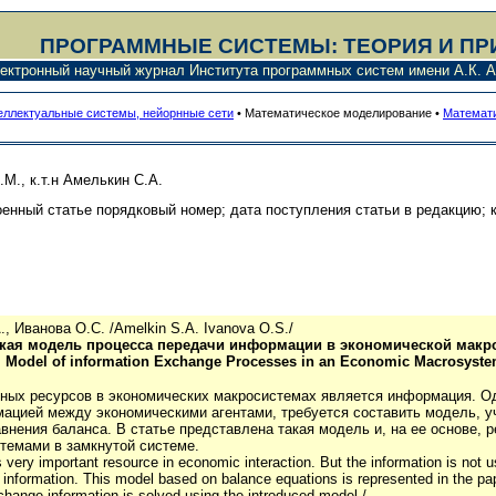
ПРОГРАММНЫЕ СИСТЕМЫ: ТЕОРИЯ И П
ектронный научный журнал Института программных систем имени А.К. А
теллектуальные системы, нейорнные сети
•
Математическое моделирование
•
Математи
.М., к.т.н Амелькин С.А.
енный статье порядковый номер; дата поступления статьи в редакцию; к
, Иванова О.С. /
Amelkin S.A. Ivanova O.S./
кая модель процесса передачи информации в экономической макр
l Model of information Exchange Processes in an Economic Macrosyste
ных ресурсов в экономических макросистемах является информация. Од
ацией между экономическими агентами, требуется составить модель, у
авнения баланса. В статье представлена такая модель и, на ее основе
темами в замкнутой системе.
s very important resource in economic interaction. But the information is not u
e information. This model based on balance equations is represented in the 
hange information is solved using the introduced model./