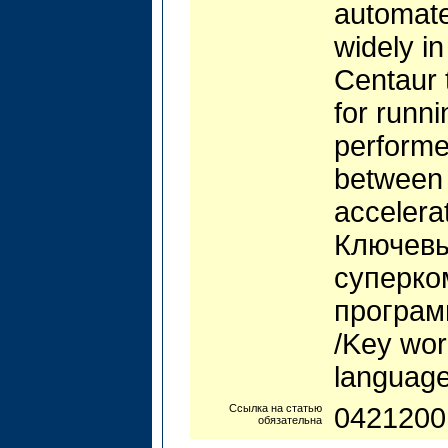
automate
widely i
Centaur t
for runn
performe
between 
accelera
Ключевы
суперко
програм
/Key wor
language
Ссылка на статью
0421200
обязательна