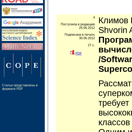
4
Климов Ю
Поступила в редакцию
Shvorin 
25.06.2012
Подписана в печать
Програ
30.06.2012
27 c.
вычисл
PDF
/Softwar
Superco
Рассмат
Статьи представлены в
формате PDF
суперко
требует
высокок
классов
Одним и