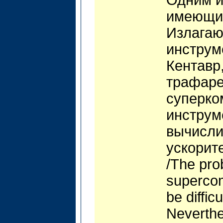
имеющие
Излагаю
инструм
Кентавр
трафаре
суперко
инструм
вычисли
ускорит
/The pro
supercom
be diffic
Neverthe