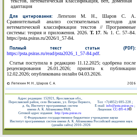
текстов, нетематическая классификация, bert, доменная
адаптация
Для цитирования:
Лепехин М. Н., Шаров С. А.
Сравнительный анализ состязательных методов для
нетематической классификации текстов // Программные
системы: теория и приложения. 2026.
Т. 17
. № 1. С. 57–84.
https://psta.psiras.ru/2026/1_57-84.
Полный текст статьи (PDF):
https://psta.psiras.ru/read/psta2026_1_57-84.pdf
.
Статья поступила в редакцию 11.12.2025; одобрена после
рецензирования 26.01.2026; принята к публикации
12.02.2026; опубликована онлайн 04.03.2026.
© Лепехин М. Н., Шаров С. А.
2026
Адрес редакции:
152021, Ярославская обл.,
Переславский район, село Веськово, ул. Петра Первого,
Тел: +7(4852) 695-228
;
д. 4а, Институт программных систем
E-mail:
info@psta.psiras.ru
;
имени А. К. Айламазяна РАН;
Лицензия:
CC-BY-4.0
Сетевой адрес издания:
http://psta.psiras.ru
© Федеральное государственное бюджетное учреждение науки
Институт программных систем имени А. К. Айламазяна Российской академии наук
(дизайн сайта) 2010–2026