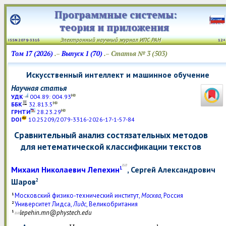
Программные системы:
теория и приложения
Электронный научный
журнал
ИПС
РАН
ISSN 2079-3316
12
Том 17 (2026)
.–
Выпуск 1 (70)
.– Статья № 3 (503)
Искусственный интеллект и машинное обучение
Научная статья
УДК
004.89: 004.93
ББК
32.813.5
ГРНТИ
28.23.29
DOI
10.25209/2079-3316-2026-17-1-57-84
Сравнительный анализ состязательных методов
для нетематической классификации текстов
Михаил Николаевич Лепехин
, Сергей Александрович
1
Шаров
2
1
Московский физико-технический институт,
Москва
, Россия
2
Университет Лидса,
Лидс
, Великобритания
1
lepehin.mn@phystech.edu