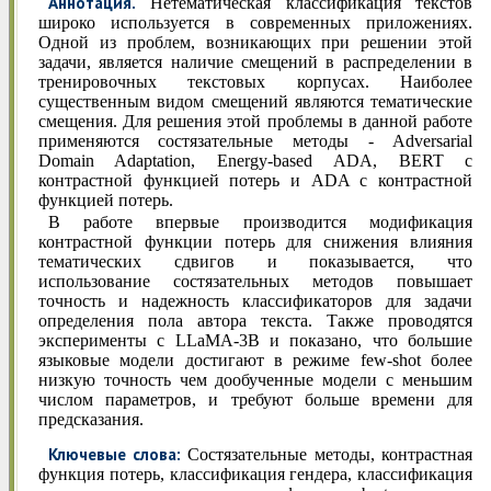
Аннотация.
Нетематическая классификация текстов
широко используется в современных приложениях.
Одной из проблем, возникающих при решении этой
задачи, является наличие смещений в распределении в
тренировочных текстовых корпусах. Наиболее
существенным видом смещений являются тематические
смещения. Для решения этой проблемы в данной работе
применяются состязательные методы - Adversarial
Domain Adaptation, Energy-based ADA, BERT с
контрастной функцией потерь и ADA с контрастной
функцией потерь.
В работе впервые производится модификация
контрастной функции потерь для снижения влияния
тематических сдвигов и показывается, что
использование состязательных методов повышает
точность и надежность классификаторов для задачи
определения пола автора текста. Также проводятся
эксперименты с LLaMA-3B и показано, что большие
языковые модели достигают в режиме few-shot более
низкую точность чем дообученные модели с меньшим
числом параметров, и требуют больше времени для
предсказания.
Ключевые слова:
Состязательные методы, контрастная
функция потерь, классификация гендера, классификация